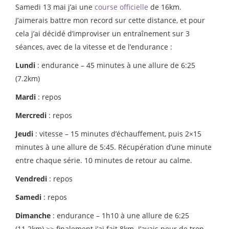
Samedi 13 mai j’ai une
course officielle
de 16km.
J’aimerais battre mon record sur cette distance, et pour
cela j’ai décidé d’improviser un entraînement sur 3
séances, avec de la vitesse et de l’endurance :
Lundi
: endurance – 45 minutes à une allure de 6:25
(7.2km)
Mardi
: repos
Mercredi
: repos
Jeudi
: vitesse – 15 minutes d’échauffement, puis 2×15
minutes à une allure de 5:45. Récupération d’une minute
entre chaque série. 10 minutes de retour au calme.
Vendredi
: repos
Samedi
: repos
Dimanche
: endurance – 1h10 à une allure de 6:25
(11.2km) >> finalement j’ai fait 8km. J’avais peur de trop