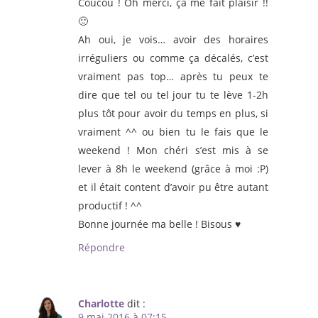
Coucou ! Oh merci, ça me fait plaisir !!
🙂
Ah oui, je vois… avoir des horaires
irréguliers ou comme ça décalés, c’est
vraiment pas top… après tu peux te
dire que tel ou tel jour tu te lève 1-2h
plus tôt pour avoir du temps en plus, si
vraiment ^^ ou bien tu le fais que le
weekend ! Mon chéri s’est mis à se
lever à 8h le weekend (grâce à moi :P)
et il était content d’avoir pu être autant
productif ! ^^
Bonne journée ma belle ! Bisous ♥
Répondre
Charlotte
dit :
9 mai 2016 à 07:15