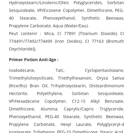
Hydroxystearic/Linolenic/Oleic Polyglycerides, Sorbitan
Sesquioleate, VP/Eicosene Copolymer, Dimethicone, PEG-
40 Stearate, Phenoxyethanol, Synthetic Beeswax,
Propylene Carbonate, Aqua (Water/Eau).
Peut contenir : Mica, CI 77891 (Titanium Dioxide), CI
774491/77492/774499 (Iron Oxides), CI 77163 (Bismuth
Oxychloride)].
Primer Potion Anti-âge :
Isododecane, Talc, Cyclopentasiloxane,
Trimethylsiloxysilicate, Triethylhexanoin, Oryza Sativa
(Rice/Riz) Bran Oil, Trihydroxystearin, Disteardimonium
Hectorite, Polyethylene, Sorbitan Sesquioleate,
VP/Hexadecene Copolymer, C12-15 Alkyl Benzoate,
Dimethicone, Alumina, Caprylic/Capric Triglyceride,
Phenoxyethanol, PEG-40 Stearate, Synthetic Beeswax,
Propylene Carbonate, Hexyl Laurate, Polyglyceryl-4
Isostearate, Tribehenin, PEG-10 Dimethicone, Stearic Acid,