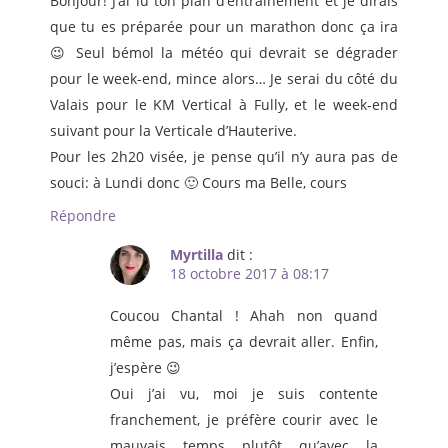
Bonjour! J’ai lu ton plan d’entrainement et je dirais
que tu es préparée pour un marathon donc ça ira
😉 Seul bémol la météo qui devrait se dégrader
pour le week-end, mince alors… Je serai du côté du
Valais pour le KM Vertical à Fully, et le week-end
suivant pour la Verticale d’Hauterive.
Pour les 2h20 visée, je pense qu’il n’y aura pas de
souci: à Lundi donc 🙂 Cours ma Belle, cours
Répondre
Myrtilla
dit :
18 octobre 2017 à 08:17
Coucou Chantal ! Ahah non quand
même pas, mais ça devrait aller. Enfin,
j’espère 😉
Oui j’ai vu, moi je suis contente
franchement, je préfère courir avec le
mauvais temps plutôt qu’avec la