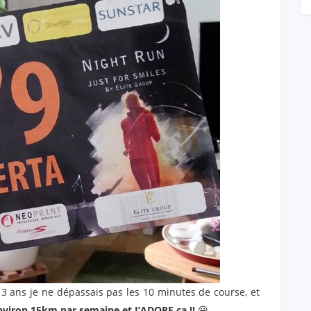
a 3 ans je ne dépassais pas les 10 minutes de course, et
nviron 15km par semaine
et J’ADORE ça !!
😀