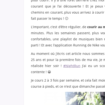
pour courir. Il y a une forêt derrière chez moi 
courant que je l’ai découverte ! Et je peu
chemins en courant, plus vous arrivez à couri
fait passer le temps ! 🙂
L’important, c’est d’être régulier, de
courir au 
minutes. Plus les semaines passent, plus v
confortables, une playlist de musiques bien
parti ! Et avec l’application Running de Nike 
Au moment où j’écris cet article nous somme
25 ans et pour la première fois de ma vie, je m
réalisée hier soir !
#NightRun
J’ai eu un sc
contente ! 😀
Je cours 2 à 3 fois par semaine, et cela fait mo
course à pieds, et ce n’est que dimanche passé q