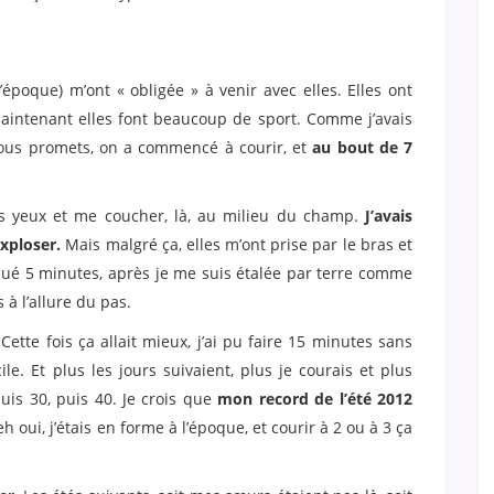
époque) m’ont « obligée » à venir avec elles. Elles ont
maintenant elles font beaucoup de sport. Comme j’avais
 vous promets, on a commencé à courir, et
au bout de 7
les yeux et me coucher, là, au milieu du champ.
J’avais
xploser.
Mais malgré ça, elles m’ont prise par le bras et
nué 5 minutes, après je me suis étalée par terre comme
 à l’allure du pas.
 Cette fois ça allait mieux, j’ai pu faire 15 minutes sans
le. Et plus les jours suivaient, plus je courais et plus
puis 30, puis 40. Je crois que
mon record de l’été 2012
eh oui, j’étais en forme à l’époque, et courir à 2 ou à 3 ça