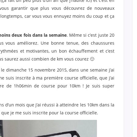
(ça fait un peu plus d’un an que j’habite ici) et c’est en
x vous garantir que plus vous découvrez de nouveaux
r longtemps, car vous vous ennuyez moins du coup et ça
moins deux fois dans la semaine
. Même si c’est juste 20
ous vous améliorez. Une bonne tenue, des chaussures
 rythmées et motivantes, un bon échauffement et c’est
vous saurez aussi combien de km vous courez 🙂
s le dimanche 15 novembre 2015, dans une semaine j’ai
e suis inscrite à ma première course officielle, que j’ai
ore de 1h06min de course pour 10km ! Je suis super
ins d’un mois que j’ai réussi à atteindre les 10km dans la
ue je me suis inscrite pour la course officielle.