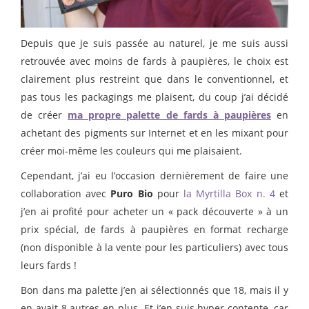
Depuis que je suis passée au naturel, je me suis aussi
retrouvée avec moins de fards à paupières, le choix est
clairement plus restreint que dans le conventionnel, et
pas tous les packagings me plaisent, du coup j’ai décidé
de créer
ma propre palette de fards à paupières
en
achetant des pigments sur Internet et en les mixant pour
créer moi-même les couleurs qui me plaisaient.
Cependant, j’ai eu l’occasion dernièrement de faire une
collaboration avec
Puro Bio
pour
la Myrtilla Box n. 4
et
j’en ai profité pour acheter un « pack découverte » à un
prix spécial, de fards à paupières en format recharge
(non disponible à la vente pour les particuliers) avec tous
leurs fards !
Bon dans ma palette j’en ai sélectionnés que 18, mais il y
en avait 8 autres en plus. Et j’en suis hyper contente, car