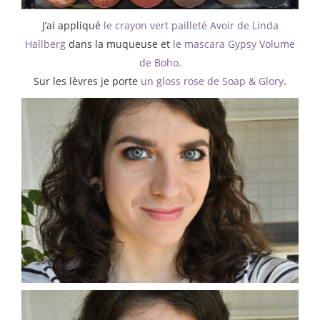
J’ai appliqué
le crayon vert pailleté Avoir de Linda
Hallberg
dans la muqueuse et
le mascara Gypsy Volume
de Boho.
Sur les lèvres je porte
un gloss rose de Soap & Glory
.