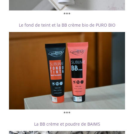
***
Le fond de teint et la BB crème bio de PURO BIO
***
La BB crème et poudre de BAIMS