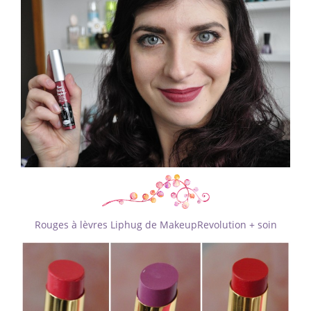
Rouges à lèvres Liphug de MakeupRevolution + soin