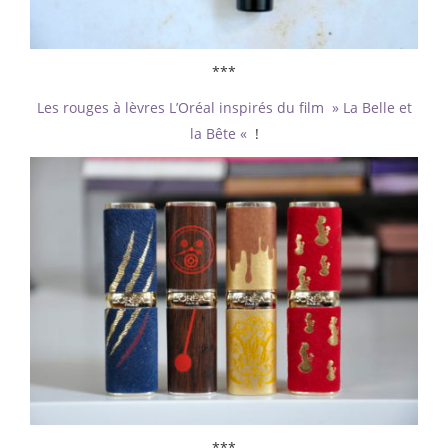
***
Les rouges à lèvres L’Oréal inspirés du film » La Belle et
la Bête «
!
***