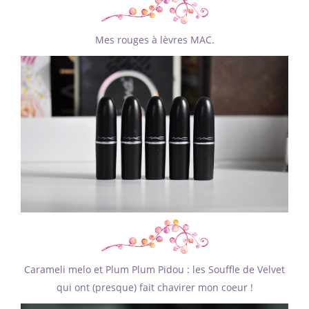
Mes rouges à lèvres MAC.
Carameli melo et Plum Plum Pidou : les Souffle de Velvet
qui ont (presque) fait chavirer mon coeur !