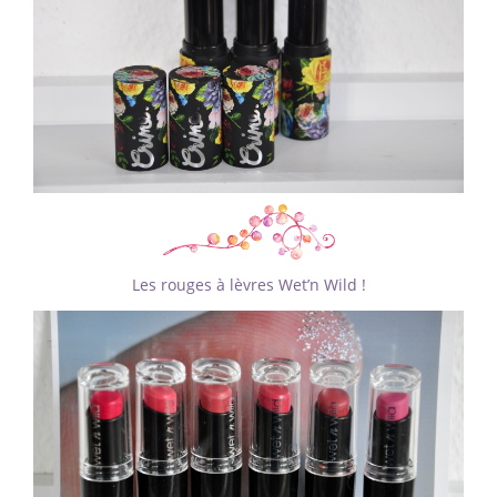
Les rouges à lèvres Wet’n Wild !