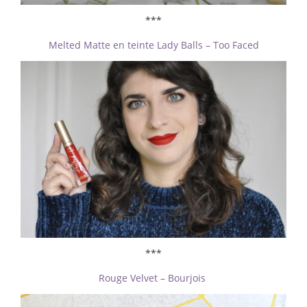
***
Melted Matte en teinte Lady Balls – Too Faced
***
Rouge Velvet – Bourjois